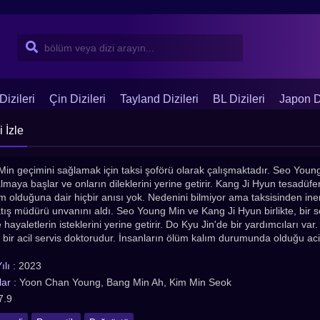
Dizileri
Çin Dizileri
Tayland Dizileri
BL Dizileri
Japon Di
 İzle
in geçimini sağlamak için taksi şoförü olarak çalışmaktadır. Seo Young
almaya başlar ve onların dileklerini yerine getirir. Kang Ji Hyun tesadüf
m olduğuna dair hiçbir anısı yok. Nedenini bilmiyor ama taksisinden in
atış müdürü unvanını aldı. Seo Young Min ve Kang Ji Hyun birlikte, bir s
hayaletlerin isteklerini yerine getirir. Do Kyu Jin'de bir yardımcıları va
k bir acil servis doktorudur. İnsanların ölüm kalım durumunda olduğu acil 
lı :
2023
ar :
Yoon Chan Young, Bang Min Ah, Kim Min Seok
7.9