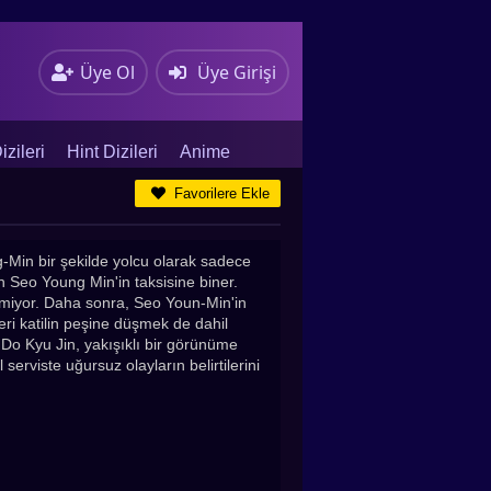
Üye Ol
Üye Girişi
zileri
Hint Dizileri
Anime
Favorilere Ekle
-Min bir şekilde yolcu olarak sadece
en Seo Young Min'in taksisine biner.
emiyor. Daha sonra, Seo Youn-Min'in
eri katilin peşine düşmek de dahil
r. Do Kyu Jin, yakışıklı bir görünüme
serviste uğursuz olayların belirtilerini