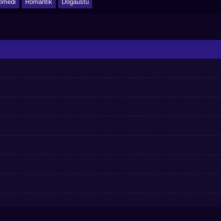
omedi
Romantik
Doğaüstü