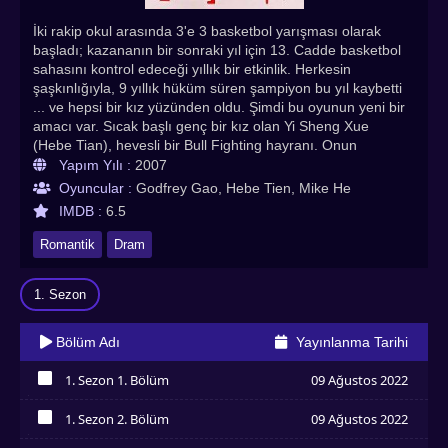
İki rakip okul arasında 3'e 3 basketbol yarışması olarak
başladı; kazananın bir sonraki yıl için 13. Cadde basketbol
sahasını kontrol edeceği yıllık bir etkinlik. Herkesin
şaşkınlığıyla, 9 yıllık hüküm süren şampiyon bu yıl kaybetti
... ve hepsi bir kız yüzünden oldu. Şimdi bu oyunun yeni bir
amacı var. Sıcak başlı genç bir kız olan Yi Sheng Xue
(Hebe Tian), hevesli bir Bull Fighting hayranı. Onun
yanında sadık çocukluk arkadaşı ve kişisel koruma Jin Zi
Yapım Yılı :
2007
Cong (Lee Wei) var. Sheng Xue'nun derinden aşık olduğu
Oyuncular :
Godfrey Gao, Hebe Tien, Mike He
Shen Ruo He (Mike He) ile tanıştıklarında hayatları sert bir
IMDB :
6.5
şekilde değişiyor. Ancak, birlikte olmalarının önünde duran
birçok engelle karşılaşırlar. Aşk kötülük karşısında zafer
Romantik
Dram
kazanır mı? Ve Zi Cong sevdiği kadını görmek, başka bir
erkeği sevmek ile yaşayabilecek mi? Bull Fighting Türkçe
1. Sezon
altyazılı izle! En çok izlenen Asya dizileri, Hint dizileri, Çin
dizileri, Kore dizileri, Tayland dizileri Asyadiziizle’de
Bölüm Adı
Yayınlanma Tarihi
1. Sezon 1. Bölüm
09 Ağustos 2022
İzledim
1. Sezon 2. Bölüm
09 Ağustos 2022
İzledim