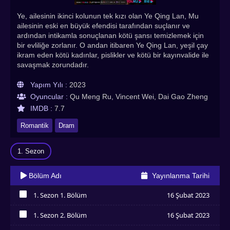
Ye, ailesinin ikinci kolunun tek kızı olan Ye Qing Lan, Mu
ailesinin eski en büyük efendisi tarafından suçlanır ve
ardından intikamla sonuçlanan kötü şansı temizlemek için
bir evliliğe zorlanır. O andan itibaren Ye Qing Lan, yeşil çay
ikram eden kötü kadınlar, pislikler ve kötü bir kayınvalide ile
savaşmak zorundadır.
Yapım Yılı :
2023
Oyuncular :
Qu Meng Ru, Vincent Wei, Dai Gao Zheng
IMDB :
7.7
Romantik
Dram
1. Sezon
Bölüm Adı
Yayınlanma Tarihi
1. Sezon 1. Bölüm
16 Şubat 2023
İzledim
1. Sezon 2. Bölüm
16 Şubat 2023
İzledim