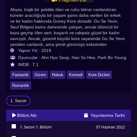
Abyss, trajik bir şekilde ölen ve ruhu tekrar canlandıran
küreler aracılığıyla bir yaşam şansı daha verilen bir erkek
ve bir kadın hakkında Güney Kore dizisidir. Go Se Yeon,
Seul Bölgesi kamu dairesinde çalışan, ancak ölümcül bir
kaza geçirip ölen sert, başarılı ve rakipsiz güzel bir kadın
savcıydı. Ancak, gizemli büyülü küre sayesinde Go Se Yeon
yeniden canlandı, ama şimdi görünüşü eskisinden
tamamen farklıdır. Go Se Yeon, ruhunun önceki hayatında
Yapım Yılı :
2019
ne kadar “iyi” olduğuna bağlı olarak şimdi ona göre bir
Oyuncular :
Ahn Hyo Seop, Han So Hee, Park Bo Young
görünüme sahiptir. Cha Min, Kore'nin en iyi kozmetik
IMDB :
7.1
şirketinin son derece zeki varisiydi ama aynı zamanda akıllı,
alçakgönüllü ve iyi kalpli bir adamdı. Hem zeki olması hem
Fantastik
Gizem
Hukuk
Komedi
Kore Dizileri
de şaşırtıcı miktarda servete sahip olmasına rağmen,
kendini çekici bulmuyor ve görünüşü konusunda güvensiz
Romantik
biriydi. Go Se Yeon gibi Cha Min de bir kaza geçirir ve ölür.
Gizemli büyülü küre Abyss sayesinde, önceki hayatında
1. Sezon
sahip olduğu ruhu kadar parlak, son derece yakışıklı bir
adam olarak farklı bir görünümle hayata geri döner. Go Se
Yeon ve Cha Min, hukuk firmasında birlikte çalışmaya
Bölüm Adı
Yayınlanma Tarihi
başlar ve bu gizemli olayı araştırmaya karar verirler. Güney
Kore dizisinin tüm bölümleri Asyadiziizle adresinde sizlerle!
1. Sezon 1. Bölüm
07 Haziran 2022
Herkese iyi seyirler dileriz. En çok izlenen kore dizileri,
İzledim