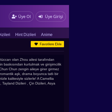
Üye Ol
Üye Girişi
zileri
Hint Dizileri
Anime
Favorilere Ekle
tüccarı olan Zhou ailesi tarafından
nin baskısından kurtulmak ve girişimcilik
u Chun Chun zengin aileye girer girmez
romantik aşk, drama boyunca tatlı bir
zle kalitesiyle sizlerle! A Camellia
 Tayland Dizileri , Çin Dizileri, Asya