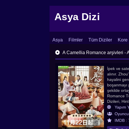
Asya Dizi
Asya
Filmler
Tüm Diziler
Kore 
İletişim
Blog
Dizi Arşivi
A Camellia Romance arşivleri - A
İpek ve sate
alınır. Zhou
hayalini ger
boşanmayı p
şekilde orta
Romance Türk
Dizileri, Hin
Yapım Yı
Oyuncul
IMDB :