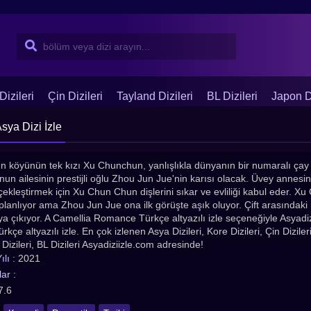
Dizileri
Çin Dizileri
Tayland Dizileri
BL Dizileri
Japon Di
sya Dizi İzle
n köyünün tek kızı Xu Chunchun, yanlışlıkla dünyanın bir numaralı çay 
'nun ailesinin prestijli oğlu Zhou Jun Jue'nin karısı olacak. Üvey annesi
çekleştirmek için Xu Chun Chun dişlerini sıkar ve evliliği kabul eder. X
lanlıyor ama Zhou Jun Jue ona ilk görüşte aşık oluyor. Çift arasındaki 
ya çıkıyor. A Camellia Romance Türkçe altyazılı izle seçeneğiyle Asyadizii
çe altyazılı izle. En çok izlenen Asya Dizileri, Kore Dizileri, Çin Dizileri,
t Dizileri, BL Dizileri Asyadiziizle.com adresinde!
lı :
2021
ar :
7.6