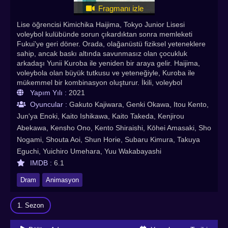
Fragmanı izle
Lise öğrencisi Kimichika Haijima, Tokyo Junior Lisesi
voleybol kulübünde sorun çıkardıktan sonra memleketi
Fukui'ye geri döner. Orada, olağanüstü fiziksel yeteneklere
sahip, ancak baskı altında savunmasız olan çocukluk
arkadaşı Yunii Kuroba ile yeniden bir araya gelir. Haijima,
voleybola olan büyük tutkusu ve yeteneğiyle, Kuroba ile
mükemmel bir kombinasyon oluşturur. İkili, voleybol
kulübüne katıldıkları Seiin Lisesi'ne kaydolur. Onları, 163
Yapım Yılı :
2021
cm sıcakkanlı kaptan Shinichirou Oda, yetenekli ve keskin
Oyuncular :
Gakuto Kajiwara, Genki Okawa, Itou Kento,
dilli kaptan yardımcısı Misao Aoki ve üçüncü sınıf çifti ve
Jun'ya Enoki, Kaito Ishikawa, Kaito Takeda, Kenjirou
onun yüzünden sürekli uzun kollu giyen Akito Kanno da
Abekawa, Kensho Ono, Kento Shiraishi, Kōhei Amasaki, Sho
dahil olmak üzere ikinci sınıf öğrencileri bekliyor. güneş
Nogami, Shouta Aoi, Shun Horie, Subaru Kimura, Takuya
ışığına alerji. Yeni doğan ekip, eski zayıflık kabuğunu kırar
ve Fukui'nin yükselen yıldızı olur. Bu, yollarına çıkan bir dizi
Eguchi, Yuichiro Umehara, Yuu Wakabayashi
büyüleyici rakiple belirli bir takımın zafere giden yolculuğu.
IMDB :
6.1
2.43: Seiin Koukou Danshi Volley-bu Türkçe altyazılı izle!
En çok izlenen Asya dizileri, Hint dizileri, Çin dizileri, Kore
Dram
Animasyon
dizileri, Animeler Asyadiziizle’de
1. Sezon