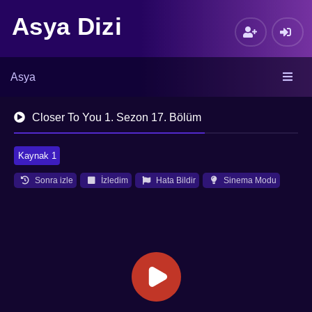
Asya Dizi
Asya
Closer To You 1. Sezon 17. Bölüm
Kaynak 1
Sonra izle
İzledim
Hata Bildir
Sinema Modu