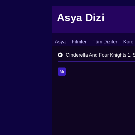
Asya Dizi
Asya
Filmler
Tüm Diziler
Kore 
İletişim
Blog
Dizi Arşivi
Cinderella And Four Knights 1.
Mr