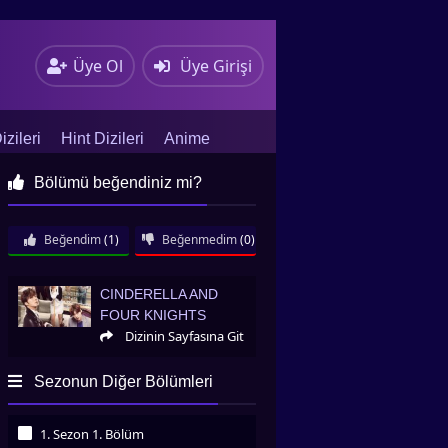
Üye Ol
Üye Girişi
zileri
Hint Dizileri
Anime
Bölümü beğendiniz mi?
Beğendim
(1)
Beğenmedim
(0)
Cinderella And Four Knights
CINDERELLA AND
FOUR KNIGHTS
Dizinin Sayfasına Git
Sezonun Diğer Bölümleri
1. Sezon 1. Bölüm