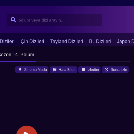
Dizileri
Çin Dizileri
Tayland Dizileri
BL Dizileri
Japon Di
 Sezon 14. Bölüm
Sinema Modu
Hata Bildir
İzledim
Sonra izle