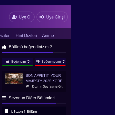
Üye Ol
Üye Girişi
zileri
Hint Dizileri
Anime
Bölümü beğendiniz mi?
Beğendim
(0)
Beğenmedim
(0)
Bon Appetit, Your Majesty 2025 Kore
BON APPETIT, YOUR
MAJESTY 2025 KORE
Dizinin Sayfasına Git
Sezonun Diğer Bölümleri
1. Sezon 1. Bölüm