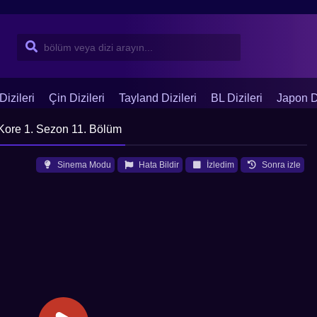
Dizileri
Çin Dizileri
Tayland Dizileri
BL Dizileri
Japon Di
Kore 1. Sezon 11. Bölüm
Sinema Modu
Hata Bildir
İzledim
Sonra izle