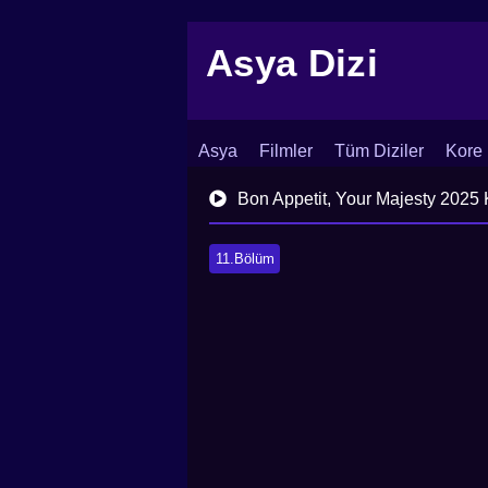
Asya Dizi
Asya
Filmler
Tüm Diziler
Kore 
İletişim
Blog
Dizi Arşivi
Bon Appetit, Your Majesty 2025 
11.Bölüm