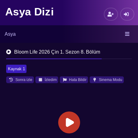
Asya Dizi
Asya
Bloom Life 2026 Çin 1. Sezon 8. Bölüm
Kaynak 1
Sonra izle
İzledim
Hata Bildir
Sinema Modu