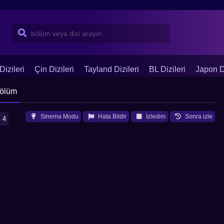
Dizileri
Çin Dizileri
Tayland Dizileri
BL Dizileri
Japon Di
Bölüm
Sinema Modu
Hata Bildir
İzledim
Sonra izle
 4