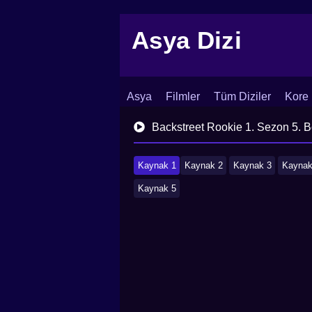
Asya Dizi
Asya
Filmler
Tüm Diziler
Kore 
İletişim
Blog
Dizi Arşivi
Backstreet Rookie 1. Sezon 5. 
Kaynak 1
Kaynak 2
Kaynak 3
Kaynak
Kaynak 5