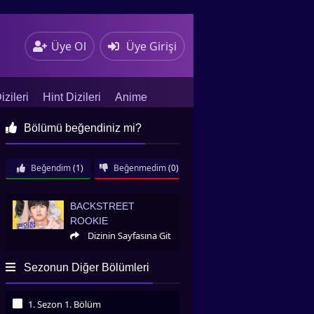
Üye Ol
Üye Girişi
zileri
Hint Dizileri
Anime
Bölümü beğendiniz mi?
Beğendim
(1)
Beğenmedim
(0)
Backstreet Rookie
BACKSTREET
ROOKIE
Dizinin Sayfasına Git
Sezonun Diğer Bölümleri
1. Sezon 1. Bölüm