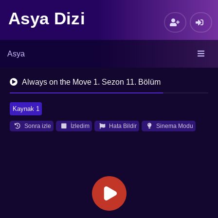
Asya Dizi
Asya
Always on the Move 1. Sezon 11. Bölüm
Kaynak 1
Sonra izle
İzledim
Hata Bildir
Sinema Modu