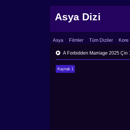
Asya Dizi
Asya
Filmler
Tüm Diziler
Kore 
İletişim
Blog
Dizi Arşivi
A Forbidden Marriage 2025 Çin 
Kaynak 1