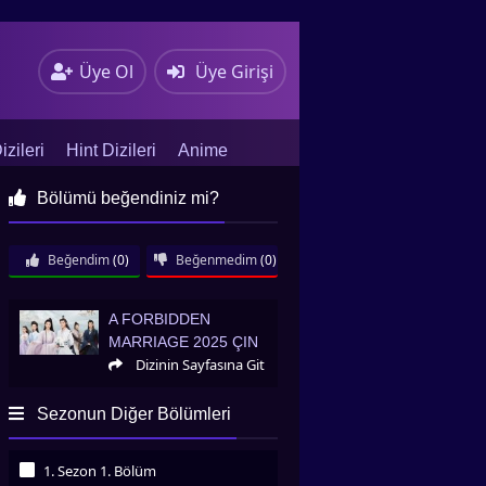
Üye Ol
Üye Girişi
zileri
Hint Dizileri
Anime
Bölümü beğendiniz mi?
Beğendim
(0)
Beğenmedim
(0)
A Forbidden Marriage 2025 Çin
A FORBIDDEN
MARRIAGE 2025 ÇIN
Dizinin Sayfasına Git
Sezonun Diğer Bölümleri
1. Sezon 1. Bölüm