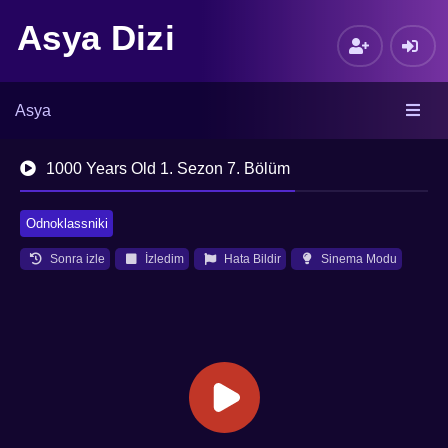
Asya Dizi
Asya
1000 Years Old 1. Sezon 7. Bölüm
Odnoklassniki
Sonra izle
İzledim
Hata Bildir
Sinema Modu